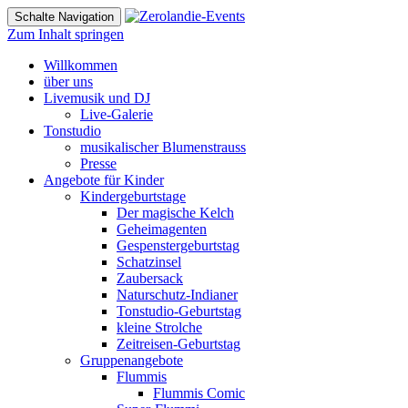
Schalte Navigation
Zum Inhalt springen
Willkommen
über uns
Livemusik und DJ
Live-Galerie
Tonstudio
musikalischer Blumenstrauss
Presse
Angebote für Kinder
Kindergeburtstage
Der magische Kelch
Geheimagenten
Gespenstergeburtstag
Schatzinsel
Zaubersack
Naturschutz-Indianer
Tonstudio-Geburtstag
kleine Strolche
Zeitreisen-Geburtstag
Gruppenangebote
Flummis
Flummis Comic